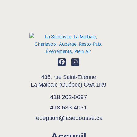
F
I
a
n
c
s
e
t
435, rue Saint-Etienne
b
a
La Malbaie (Québec) G5A 1R9
o
g
o
r
k
a
418 202-0697
m
418 633-4031
reception@lasecousse.ca
Accueil