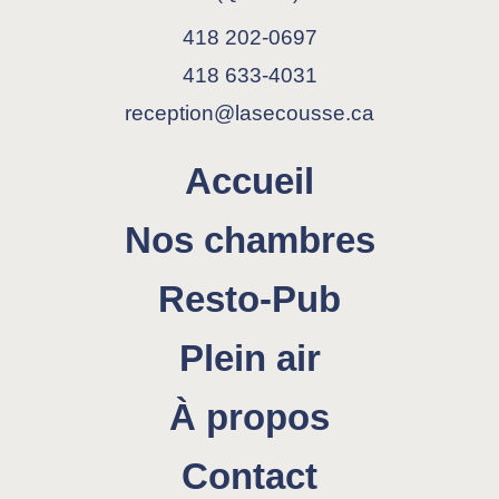
o
r
k
a
418 202-0697
m
418 633-4031
reception@lasecousse.ca
Accueil
Nos chambres
Resto-Pub
Plein air
À propos
Contact